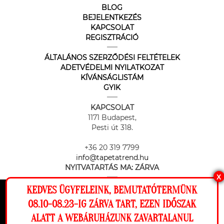
BLOG
BEJELENTKEZÉS
KAPCSOLAT
REGISZTRÁCIÓ
ÁLTALÁNOS SZERZŐDÉSI FELTÉTELEK
ADETVÉDELMI NYILATKOZAT
KÍVÁNSÁGLISTÁM
GYIK
KAPCSOLAT
1171 Budapest,
Pesti út 318.
+36 20 319 7799
info@tapetatrend.hu
NYITVATARTÁS MA:
ZÁRVA
X
KEDVES ÜGYFELEINK, BEMUTATÓTERMÜNK
Ez a weboldal cookie-kat használ, hogy a
08.10-08.23-IG ZÁRVA TART, EZEN IDŐSZAK
lehető legjobb élményt nyújtsa honlapunkon.
ALATT A WEBÁRUHÁZUNK ZAVARTALANUL