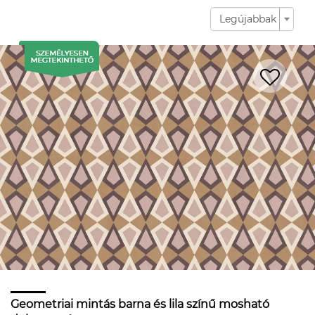
Legújabbak
Geometriai mintás barna és lila színű mosható