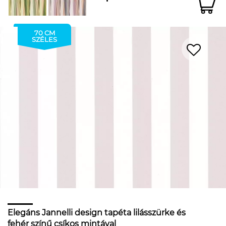
70 CM
SZÉLES
Elegáns Jannelli design tapéta lilásszürke és
fehér színű csíkos mintával