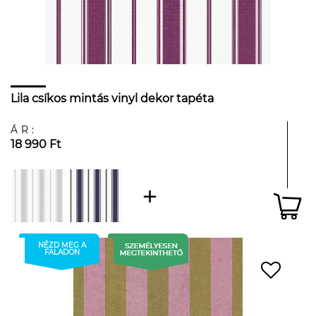
Lila csíkos mintás vinyl dekor tapéta
ÁR:
18 990 Ft
NÉZD MEG A
FALADON