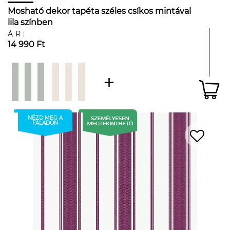
Mosható dekor tapéta széles csíkos mintával
lila színben
ÁR:
14 990 Ft
NÉZD MEG A
FALADON