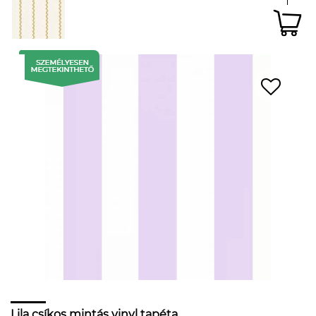
Lila csíkos mintás vinyl tapéta