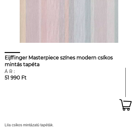
Eijffinger Masterpiece színes modern csíkos
mintás tapéta
ÁR:
51 990 Ft
Lila csíkos mintázatú tapéták.