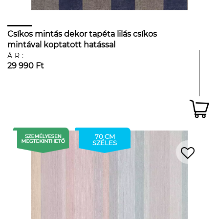
Csíkos mintás dekor tapéta lilás csíkos
mintával koptatott hatással
ÁR:
29 990 Ft
70 CM
SZÉLES