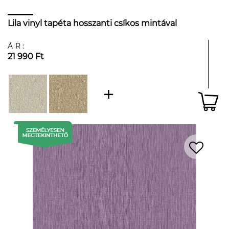
Lila vinyl tapéta hosszanti csíkos mintával
ÁR:
21 990 Ft