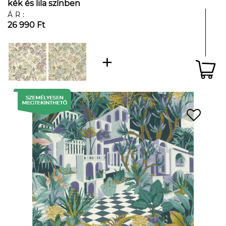
kék és lila színben
ÁR:
26 990 Ft