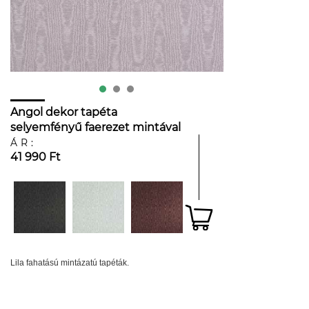
Angol dekor tapéta
selyemfényű faerezet mintával
levendulalila színben
ÁR:
41 990 Ft
Lila fahatású mintázatú tapéták.