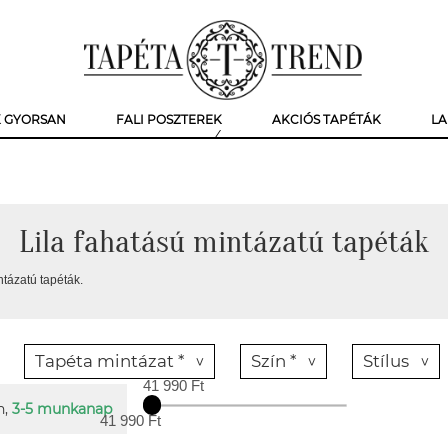
K GYORSAN
FALI POSZTEREK
AKCIÓS TAPÉTÁK
LA
Lila fahatású mintázatú tapéták
ntázatú tapéták.
Tapéta mintázat *
Szín *
Stílus
41 990 Ft
n,
3-5 munkanap
41 990 Ft