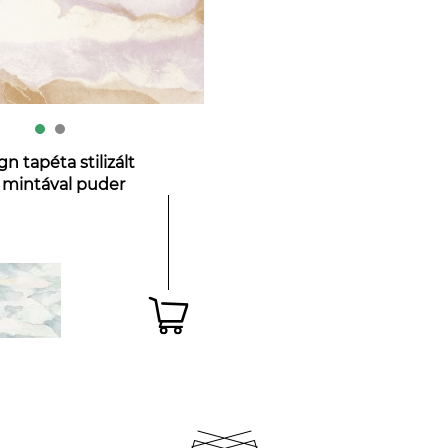
 tapéta stilizált
 mintával puder
 színekkel