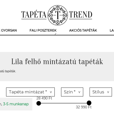
K GYORSAN
FALI POSZTEREK
AKCIÓS TAPÉTÁK
LA
Lila felhő mintázatú tapéták
atú tapéták.
Tapéta mintázat *
Szín *
Stílus
28 490 Ft
n,
3-5 munkanap
32 990 Ft