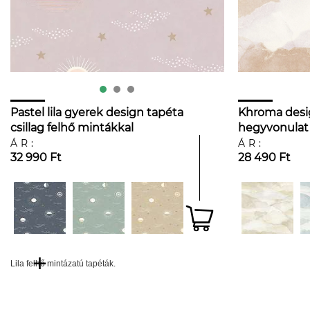
Pastel lila gyerek design tapéta
Khroma design
csillag felhő mintákkal
hegyvonulat
barackos lila
ÁR:
ÁR:
32 990 Ft
28 490 Ft
Lila felhő mintázatú tapéták.