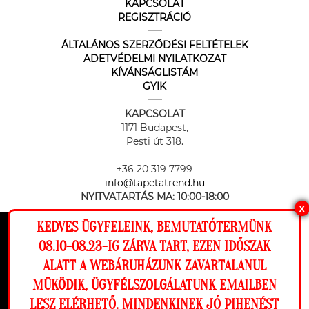
KAPCSOLAT
REGISZTRÁCIÓ
ÁLTALÁNOS SZERZŐDÉSI FELTÉTELEK
ADETVÉDELMI NYILATKOZAT
KÍVÁNSÁGLISTÁM
GYIK
KAPCSOLAT
1171 Budapest,
Pesti út 318.
+36 20 319 7799
info@tapetatrend.hu
NYITVATARTÁS MA:
10:00-18:00
X
KEDVES ÜGYFELEINK, BEMUTATÓTERMÜNK
Ez a weboldal cookie-kat használ, hogy a
08.10-08.23-IG ZÁRVA TART, EZEN IDŐSZAK
lehető legjobb élményt nyújtsa honlapunkon.
ALATT A WEBÁRUHÁZUNK ZAVARTALANUL
Beállítások
MÜKÖDIK, ÜGYFÉLSZOLGÁLATUNK EMAILBEN
Az online fizetést a Barion Payment Zrt. biztosítja, MNB engedély
száma: H-EN-I-1064/2013
LESZ ELÉRHETŐ. MINDENKINEK JÓ PIHENÉST