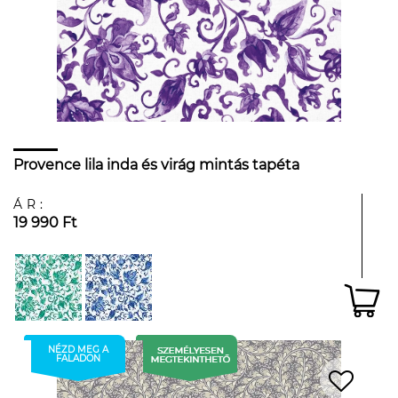
Provence lila inda és virág mintás tapéta
ÁR:
19 990 Ft
NÉZD MEG A
FALADON