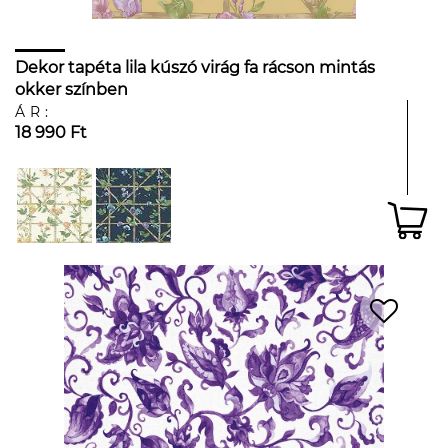
Dekor tapéta lila kúszó virág fa rácson mintás
okker színben
ÁR:
18 990 Ft