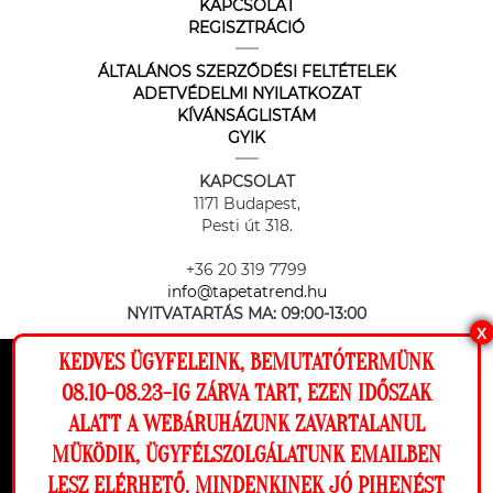
KAPCSOLAT
REGISZTRÁCIÓ
ÁLTALÁNOS SZERZŐDÉSI FELTÉTELEK
ADETVÉDELMI NYILATKOZAT
KÍVÁNSÁGLISTÁM
GYIK
KAPCSOLAT
1171 Budapest,
Pesti út 318.
+36 20 319 7799
info@tapetatrend.hu
NYITVATARTÁS MA:
09:00-13:00
X
KEDVES ÜGYFELEINK, BEMUTATÓTERMÜNK
Ez a weboldal cookie-kat használ, hogy a
08.10-08.23-IG ZÁRVA TART, EZEN IDŐSZAK
lehető legjobb élményt nyújtsa honlapunkon.
ALATT A WEBÁRUHÁZUNK ZAVARTALANUL
Beállítások
MÜKÖDIK, ÜGYFÉLSZOLGÁLATUNK EMAILBEN
Az online fizetést a Barion Payment Zrt. biztosítja, MNB engedély
száma: H-EN-I-1064/2013
LESZ ELÉRHETŐ. MINDENKINEK JÓ PIHENÉST