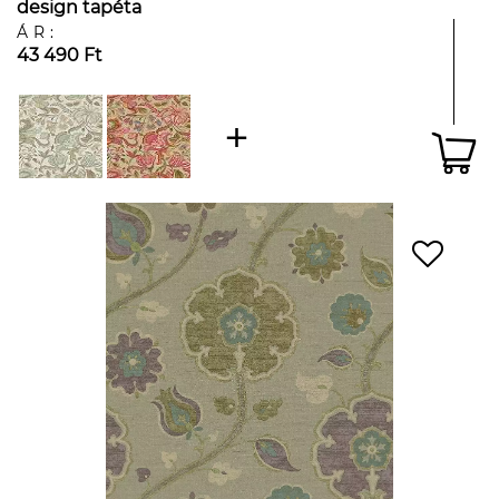
design tapéta
ÁR:
43 490 Ft