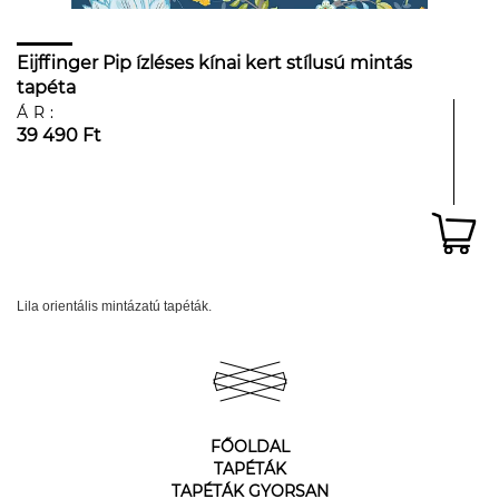
Eijffinger Pip ízléses kínai kert stílusú mintás
tapéta
ÁR:
39 490 Ft
Lila orientális mintázatú tapéták.
FŐOLDAL
TAPÉTÁK
TAPÉTÁK GYORSAN