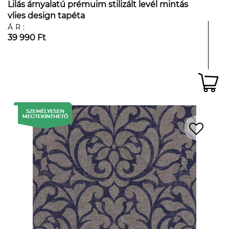
Lilás árnyalatú prémuim stilizált levél mintás
vlies design tapéta
ÁR:
39 990 Ft