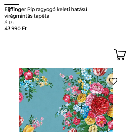
Eijffinger Pip ragyogó keleti hatású
virágmintás tapéta
ÁR:
43 990 Ft