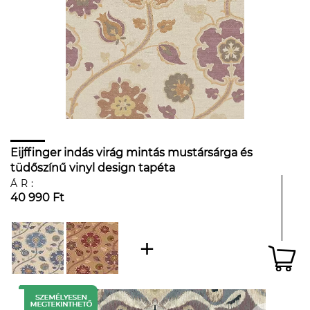
Eijffinger indás virág mintás mustársárga és
tüdőszínű vinyl design tapéta
ÁR:
40 990 Ft