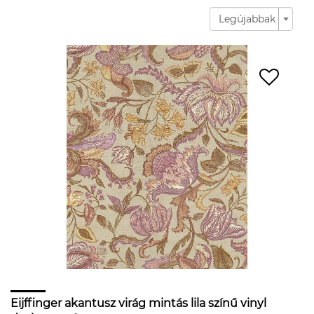
Legújabbak
Eijffinger akantusz virág mintás lila színű vinyl