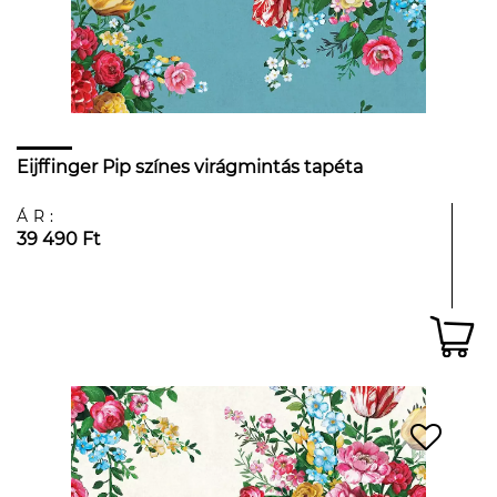
Eijffinger Pip színes virágmintás tapéta
ÁR:
39 490 Ft