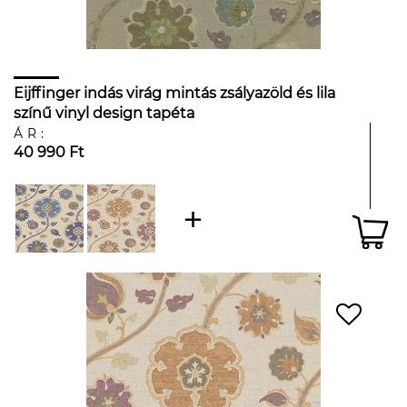
Eijffinger indás virág mintás zsályazöld és lila
színű vinyl design tapéta
ÁR:
40 990 Ft