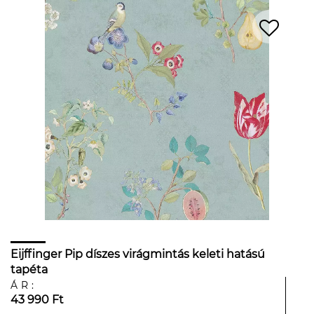
Eijffinger Pip díszes virágmintás keleti hatású
tapéta
ÁR:
43 990 Ft