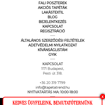
FALI POSZTEREK
AKCIÓS TAPÉTÁK
LAKÁSTEXTIL
BLOG
BEJELENTKEZÉS
KAPCSOLAT
REGISZTRÁCIÓ
ÁLTALÁNOS SZERZŐDÉSI FELTÉTELEK
ADETVÉDELMI NYILATKOZAT
KÍVÁNSÁGLISTÁM
GYIK
KAPCSOLAT
1171 Budapest,
Pesti út 318.
+36 20 319 7799
info@tapetatrend.hu
NYITVATARTÁS MA:
10:00-18:00
X
KEDVES ÜGYFELEINK, BEMUTATÓTERMÜNK