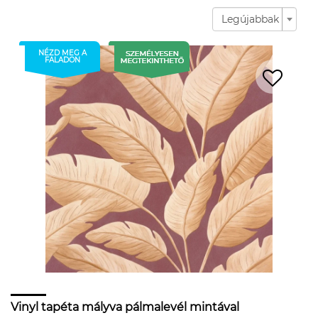
Legújabbak
NÉZD MEG A
FALADON
Vinyl tapéta mályva pálmalevél mintával