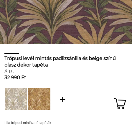
Trópusi levél mintás padlizsánlila és beige színű
olasz dekor tapéta
ÁR:
32 990 Ft
Lila trópusi mintázatú tapéták.