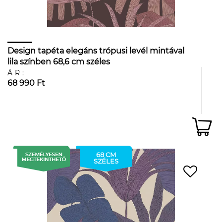
Design tapéta elegáns trópusi levél mintával
lila színben 68,6 cm széles
ÁR:
68 990 Ft
68 CM
SZÉLES