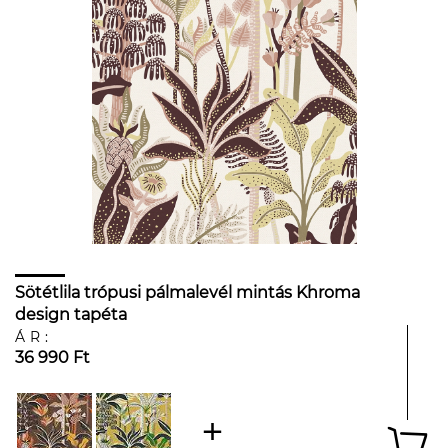
Sötétlila trópusi pálmalevél mintás Khroma
design tapéta
ÁR:
36 990 Ft