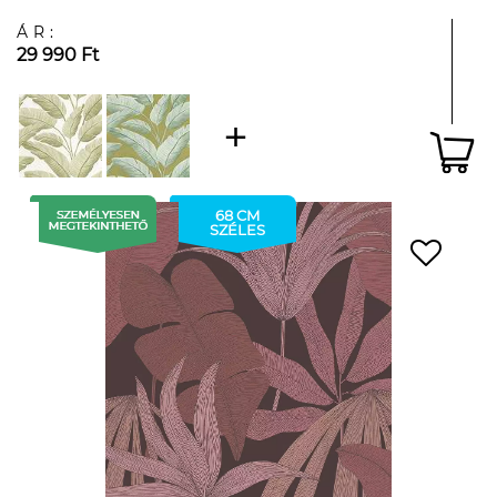
ÁR:
29 990 Ft
68 CM
SZÉLES