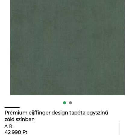
Prémium eijffinger design tapéta egyszínű
zöld színben
ÁR:
42 990 Ft