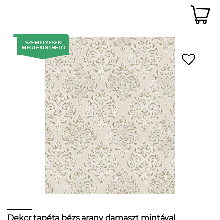
Dekor tapéta bézs arany damaszt mintával