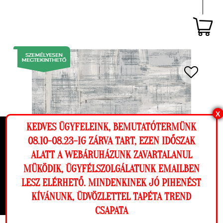
X
KEDVES ÜGYFELEINK, BEMUTATÓTERMÜNK
Ez a weboldal cookie-kat használ, hogy a
08.10-08.23-IG ZÁRVA TART, EZEN IDŐSZAK
lehető legjobb élményt nyújtsa honlapunkon.
ALATT A WEBÁRUHÁZUNK ZAVARTALANUL
Beállítások
MÜKÖDIK, ÜGYFÉLSZOLGÁLATUNK EMAILBEN
LESZ ELÉRHETŐ. MINDENKINEK JÓ PIHENÉST
Elutasítom
Engedélyezem
KÍVÁNUNK, ÜDVÖZLETTEL TAPÉTA TREND
CSAPATA
Megnézem a falamon