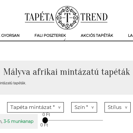
K GYORSAN
FALI POSZTEREK
AKCIÓS TAPÉTÁK
LA
Mályva afrikai mintázatú tapéták
intázatú tapéták.
Tapéta mintázat *
Szín *
Stílus
0 Ft
n,
3-5 munkanap
0 Ft