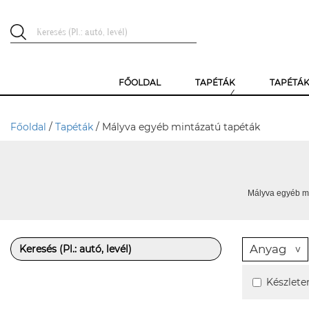
FŐOLDAL
TAPÉTÁK
TAPÉTÁ
Főoldal
/
Tapéták
/ Mályva egyéb mintázatú tapéták
Mályva egyéb mi
Anyag
Készlete