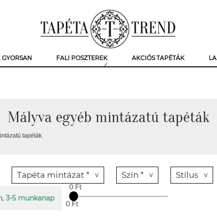
K GYORSAN
FALI POSZTEREK
AKCIÓS TAPÉTÁK
LA
Mályva egyéb mintázatú tapéták
ntázatú tapéták.
Tapéta mintázat *
Szín *
Stílus
0 Ft
n,
3-5 munkanap
0 Ft