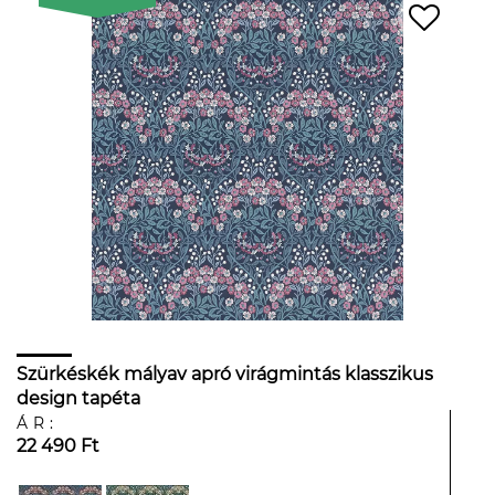
Szürkéskék mályav apró virágmintás klasszikus
design tapéta
ÁR:
22 490 Ft