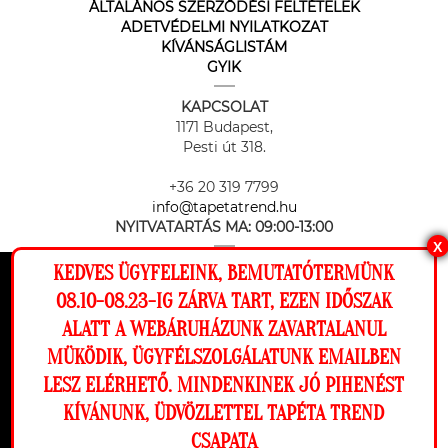
ÁLTALÁNOS SZERZŐDÉSI FELTÉTELEK
ADETVÉDELMI NYILATKOZAT
KÍVÁNSÁGLISTÁM
GYIK
KAPCSOLAT
1171 Budapest,
Pesti út 318.
+36 20 319 7799
info@tapetatrend.hu
NYITVATARTÁS MA:
09:00-13:00
X
KEDVES ÜGYFELEINK, BEMUTATÓTERMÜNK
Ez a weboldal cookie-kat használ, hogy a
08.10-08.23-IG ZÁRVA TART, EZEN IDŐSZAK
lehető legjobb élményt nyújtsa honlapunkon.
ALATT A WEBÁRUHÁZUNK ZAVARTALANUL
Beállítások
MÜKÖDIK, ÜGYFÉLSZOLGÁLATUNK EMAILBEN
Az online fizetést a Barion Payment Zrt. biztosítja, MNB engedély
száma: H-EN-I-1064/2013
LESZ ELÉRHETŐ. MINDENKINEK JÓ PIHENÉST
Elutasítom
Engedélyezem
KÍVÁNUNK, ÜDVÖZLETTEL TAPÉTA TREND
CSAPATA
Megnézem a falamon
Copyright © 2026 Tapéta Trend. Minden jog fenntartva. Tapéta trend Bt.