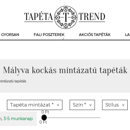
K GYORSAN
FALI POSZTEREK
AKCIÓS TAPÉTÁK
LA
Mályva kockás mintázatú tapéták
intázatú tapéták.
Tapéta mintázat *
Szín *
Stílus
0 Ft
n,
3-5 munkanap
0 Ft