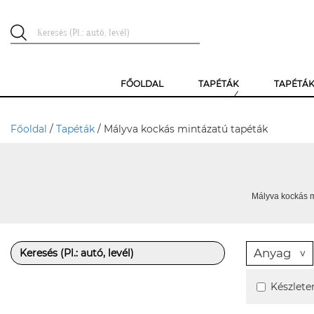
FŐOLDAL
TAPÉTÁK
TAPÉTÁ
Főoldal
/
Tapéták
/ Mályva kockás mintázatú tapéták
Mályva kockás m
Anyag
Készlete