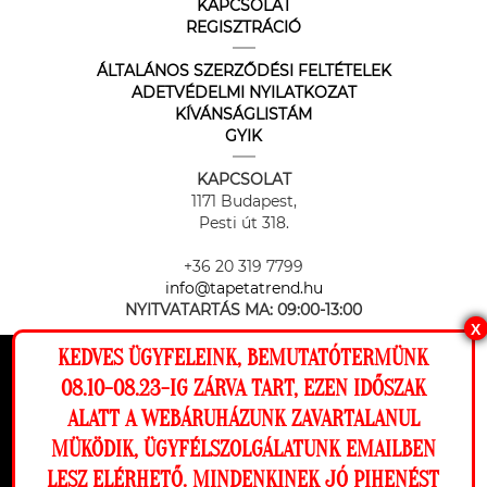
KAPCSOLAT
REGISZTRÁCIÓ
ÁLTALÁNOS SZERZŐDÉSI FELTÉTELEK
ADETVÉDELMI NYILATKOZAT
KÍVÁNSÁGLISTÁM
GYIK
KAPCSOLAT
1171 Budapest,
Pesti út 318.
+36 20 319 7799
info@tapetatrend.hu
NYITVATARTÁS MA:
09:00-13:00
X
KEDVES ÜGYFELEINK, BEMUTATÓTERMÜNK
Ez a weboldal cookie-kat használ, hogy a
08.10-08.23-IG ZÁRVA TART, EZEN IDŐSZAK
lehető legjobb élményt nyújtsa honlapunkon.
ALATT A WEBÁRUHÁZUNK ZAVARTALANUL
Beállítások
MÜKÖDIK, ÜGYFÉLSZOLGÁLATUNK EMAILBEN
Az online fizetést a Barion Payment Zrt. biztosítja, MNB engedély
száma: H-EN-I-1064/2013
LESZ ELÉRHETŐ. MINDENKINEK JÓ PIHENÉST