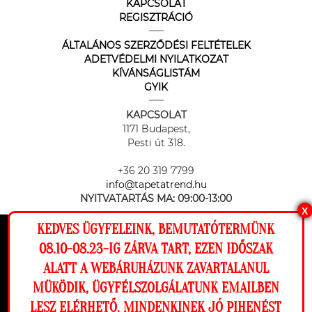
KAPCSOLAT
REGISZTRÁCIÓ
ÁLTALÁNOS SZERZŐDÉSI FELTÉTELEK
ADETVÉDELMI NYILATKOZAT
KÍVÁNSÁGLISTÁM
GYIK
KAPCSOLAT
1171 Budapest,
Pesti út 318.
+36 20 319 7799
info@tapetatrend.hu
NYITVATARTÁS MA:
09:00-13:00
X
KEDVES ÜGYFELEINK, BEMUTATÓTERMÜNK
Ez a weboldal cookie-kat használ, hogy a
08.10-08.23-IG ZÁRVA TART, EZEN IDŐSZAK
lehető legjobb élményt nyújtsa honlapunkon.
ALATT A WEBÁRUHÁZUNK ZAVARTALANUL
Beállítások
MÜKÖDIK, ÜGYFÉLSZOLGÁLATUNK EMAILBEN
Az online fizetést a Barion Payment Zrt. biztosítja, MNB engedély
száma: H-EN-I-1064/2013
LESZ ELÉRHETŐ. MINDENKINEK JÓ PIHENÉST