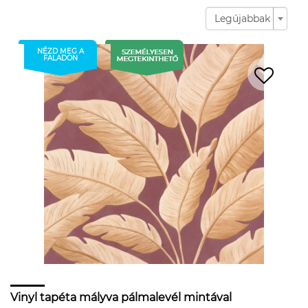
Legújabbak
NÉZD MEG A
FALADON
Vinyl tapéta mályva pálmalevél mintával