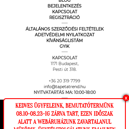
BLOG
BEJELENTKEZÉS
KAPCSOLAT
REGISZTRÁCIÓ
ÁLTALÁNOS SZERZŐDÉSI FELTÉTELEK
ADETVÉDELMI NYILATKOZAT
KÍVÁNSÁGLISTÁM
GYIK
KAPCSOLAT
1171 Budapest,
Pesti út 318.
+36 20 319 7799
info@tapetatrend.hu
NYITVATARTÁS MA:
10:00-18:00
X
KEDVES ÜGYFELEINK, BEMUTATÓTERMÜNK
Ez a weboldal cookie-kat használ, hogy a
08.10-08.23-IG ZÁRVA TART, EZEN IDŐSZAK
lehető legjobb élményt nyújtsa honlapunkon.
ALATT A WEBÁRUHÁZUNK ZAVARTALANUL
Beállítások