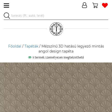
Főoldal
/
Tapéták
/ Mézszínű 3D hatású legyező mintás
angol design tapéta
A termék személyesen megtekinthető