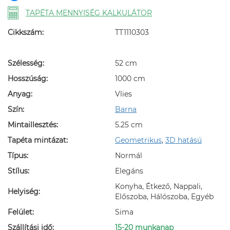
TAPÉTA MENNYISÉG KALKULÁTOR
Cikkszám:
TT1110303
Szélesség:
52 cm
Hosszúság:
1000 cm
Anyag:
Vlies
Szín:
Barna
Mintaillesztés:
5.25 cm
Tapéta mintázat:
Geometrikus
,
3D hatású
Típus:
Normál
Stílus:
Elegáns
Konyha, Étkező, Nappali,
Helyiség:
Előszoba, Hálószoba, Egyéb
Felület:
Sima
Szállítási idő:
15-20 munkanap