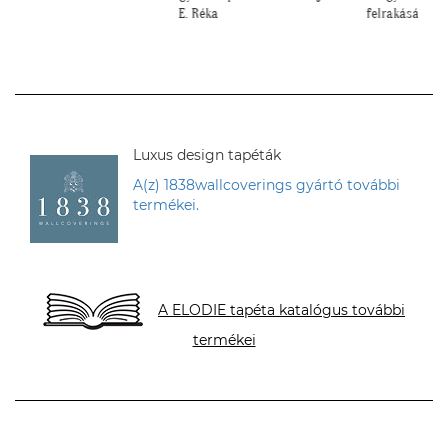
felrakásához, először tapétáztunk, és nagyon szép
lett az eredmény!""
N. Brigitta
Luxus design tapéták
A(z) 1838wallcoverings gyártó további
termékei.
A ELODIE tapéta katalógus további
termékei