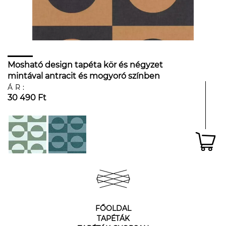
Mosható design tapéta kör és négyzet
mintával antracit és mogyoró színben
ÁR:
30 490 Ft
FŐOLDAL
TAPÉTÁK