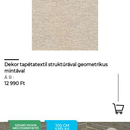
Dekor tapétatextil struktúrával geometrikus
mintával
ÁR:
12 990 Ft
100 CM
SZÉLES