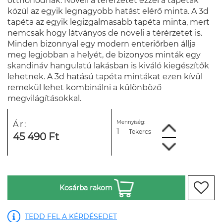
otthonodnak. Növeli a térérzetet ezzel a tapéták
közül az egyik legnagyobb hatást elérő minta. A 3d
tapéta az egyik legizgalmasabb tapéta minta, mert
nemcsak hogy látványos de növeli a térérzetet is.
Minden bizonnyal egy modern enteriőrben állja
meg legjobban a helyét, de bizonyos minták egy
skandináv hangulatú lakásban is kiváló kiegészítők
lehetnek. A 3d hatású tapéta mintákat ezen kívül
remekül lehet kombinálni a különböző
megvilágításokkal.
Mennyiség:
Ár:
Tekercs
45 490 Ft
Kosárba rakom
TEDD FEL A KÉRDÉSEDET