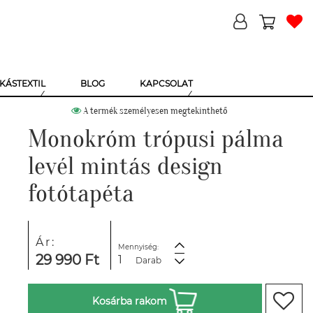
KÁSTEXTIL
BLOG
KAPCSOLAT
A termék személyesen megtekinthető
Monokróm trópusi pálma
levél mintás design
fotótapéta
Ár:
Mennyiség:
29 990 Ft
Darab
Kosárba rakom