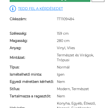
TEDD FEL A KÉRDÉSEDET
Cikkszám:
TT1109484
Szélesség:
159 cm
Magasság:
280 cm
Anyag:
Vinyl, Vlies
Természet és Virágok,
Mintázat:
Trópusi
Típus:
Normál
Ismételhető minta:
Igen
Egyedi méretben kérhető:
Nem
Stílus:
Modern, Természet
Tartalmazza a ragasztót:
Nem
Konyha, Egyéb, Étkező,