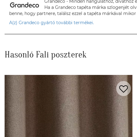
Grandeco - Minden hangulathoz, divathoz é
Ha a Grandeco tapéta márka szlogenjét olv
benne, hogy partnere, találsz ezzel a tapéta márkával mikor 
A(z) Grandeco gyártó további termékei.
Hasonló Fali poszterek