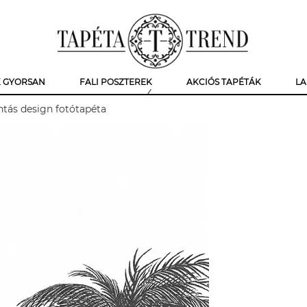
K GYORSAN
FALI POSZTEREK
AKCIÓS TAPÉTÁK
LA
tás design fotótapéta