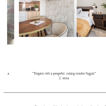
"
""Nagyon köszönjük a telefonos segítséget a tapéta felrakásához
először tapétáztunk, és nagyon szép lett az eredmény!""
N. Brigitta