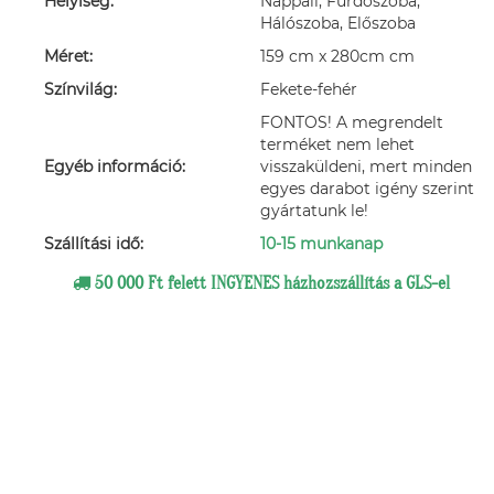
Helyiség:
Nappali, Fürdőszoba,
Hálószoba, Előszoba
Méret:
159 cm x 280cm cm
Színvilág:
Fekete-fehér
FONTOS! A megrendelt
terméket nem lehet
Egyéb információ:
visszaküldeni, mert minden
egyes darabot igény szerint
gyártatunk le!
Szállítási idő:
10-15 munkanap
50 000 Ft felett INGYENES házhozszállítás a GLS-el