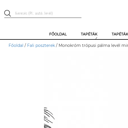
FŐOLDAL
TAPÉTÁK
TAPÉTÁ
Főoldal
/
Fali poszterek
/ Monokróm trópusi pálma levél min