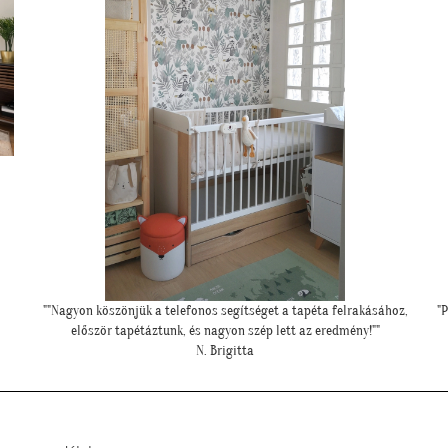
,
"Példa értékű kedvesség és segítőkészség, hiperszuper 24 órán belüli
"
szállítással!"
U. Leila