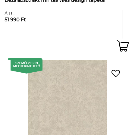
Bézs absztrakt mintás vlies design tapéta
ÁR:
51 990 Ft