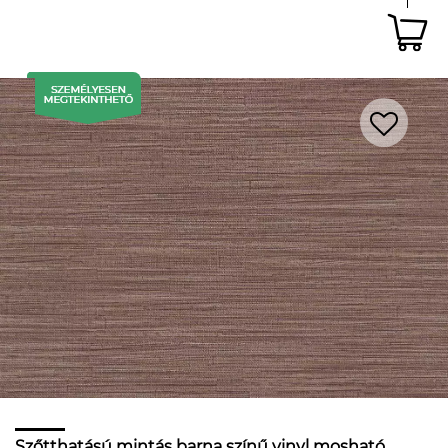
Szőtthatású mintás barna színű vinyl mosható