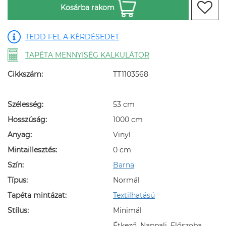
Kosárba rakom
TEDD FEL A KÉRDÉSEDET
TAPÉTA MENNYISÉG KALKULÁTOR
Cikkszám:
TT1103568
Szélesség:
53 cm
Hosszúság:
1000 cm
Anyag:
Vinyl
Mintaillesztés:
0 cm
Szín:
Barna
Típus:
Normál
Tapéta mintázat:
Textilhatású
Stílus:
Minimál
Étkező, Nappali, Előszoba,