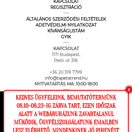
KAPCSOLAT
REGISZTRÁCIÓ
ÁLTALÁNOS SZERZŐDÉSI FELTÉTELEK
ADETVÉDELMI NYILATKOZAT
KÍVÁNSÁGLISTÁM
GYIK
KAPCSOLAT
1171 Budapest,
Pesti út 318.
+36 20 319 7799
info@tapetatrend.hu
NYITVATARTÁS MA:
10:00-18:00
X
KEDVES ÜGYFELEINK, BEMUTATÓTERMÜNK
Ez a weboldal cookie-kat használ, hogy a
08.10-08.23-IG ZÁRVA TART, EZEN IDŐSZAK
lehető legjobb élményt nyújtsa honlapunkon.
ALATT A WEBÁRUHÁZUNK ZAVARTALANUL
Beállítások
MÜKÖDIK, ÜGYFÉLSZOLGÁLATUNK EMAILBEN
Az online fizetést a Barion Payment Zrt. biztosítja, MNB engedély
száma: H-EN-I-1064/2013
LESZ ELÉRHETŐ. MINDENKINEK JÓ PIHENÉST