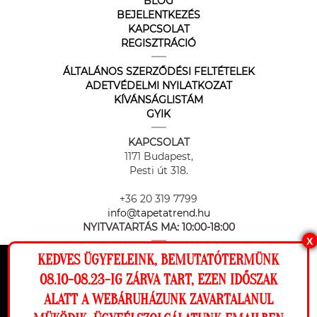
BLOG
BEJELENTKEZÉS
KAPCSOLAT
REGISZTRÁCIÓ
ÁLTALÁNOS SZERZŐDÉSI FELTÉTELEK
ADETVÉDELMI NYILATKOZAT
KÍVÁNSÁGLISTÁM
GYIK
KAPCSOLAT
1171 Budapest,
Pesti út 318.
+36 20 319 7799
info@tapetatrend.hu
NYITVATARTÁS MA:
10:00-18:00
X
KEDVES ÜGYFELEINK, BEMUTATÓTERMÜNK
Ez a weboldal cookie-kat használ, hogy a
08.10-08.23-IG ZÁRVA TART, EZEN IDŐSZAK
lehető legjobb élményt nyújtsa honlapunkon.
ALATT A WEBÁRUHÁZUNK ZAVARTALANUL
Beállítások