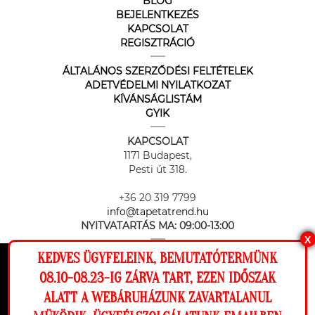
BLOG
BEJELENTKEZÉS
KAPCSOLAT
REGISZTRÁCIÓ
ÁLTALÁNOS SZERZŐDÉSI FELTÉTELEK
ADETVÉDELMI NYILATKOZAT
KÍVÁNSÁGLISTÁM
GYIK
KAPCSOLAT
1171 Budapest,
Pesti út 318.
+36 20 319 7799
info@tapetatrend.hu
NYITVATARTÁS MA:
09:00-13:00
X
KEDVES ÜGYFELEINK, BEMUTATÓTERMÜNK
Ez a weboldal cookie-kat használ, hogy a
08.10-08.23-IG ZÁRVA TART, EZEN IDŐSZAK
lehető legjobb élményt nyújtsa honlapunkon.
ALATT A WEBÁRUHÁZUNK ZAVARTALANUL
Beállítások