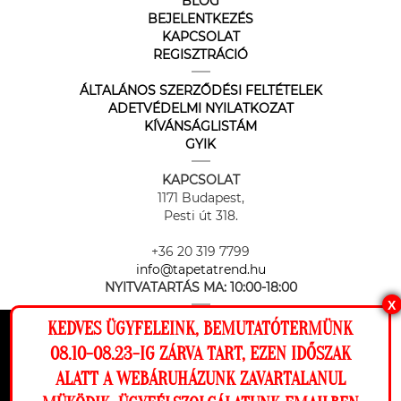
BLOG
BEJELENTKEZÉS
KAPCSOLAT
REGISZTRÁCIÓ
ÁLTALÁNOS SZERZŐDÉSI FELTÉTELEK
ADETVÉDELMI NYILATKOZAT
KÍVÁNSÁGLISTÁM
GYIK
KAPCSOLAT
1171 Budapest,
Pesti út 318.
+36 20 319 7799
info@tapetatrend.hu
NYITVATARTÁS MA:
10:00-18:00
X
KEDVES ÜGYFELEINK, BEMUTATÓTERMÜNK
Ez a weboldal cookie-kat használ, hogy a
08.10-08.23-IG ZÁRVA TART, EZEN IDŐSZAK
lehető legjobb élményt nyújtsa honlapunkon.
ALATT A WEBÁRUHÁZUNK ZAVARTALANUL
Beállítások