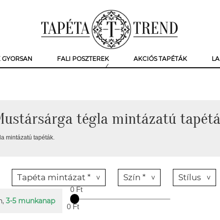
K GYORSAN
FALI POSZTEREK
AKCIÓS TAPÉTÁK
LA
ustársárga tégla mintázatú tapét
a mintázatú tapéták.
Tapéta mintázat *
Szín *
Stílus
0 Ft
n,
3-5 munkanap
0 Ft