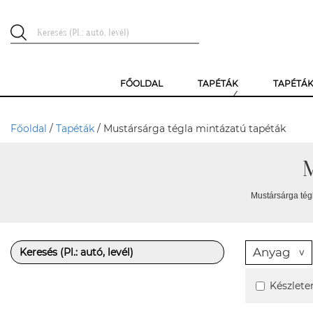
FŐOLDAL
TAPÉTÁK
TAPÉTÁ
Főoldal
/
Tapéták
/ Mustársárga tégla mintázatú tapéták
M
Mustársárga tégl
Anyag
Készlete