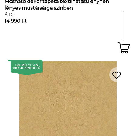
Mosható dekor tapéta textilhatású enyhén
fényes mustársárga színben
ÁR:
14 990 Ft