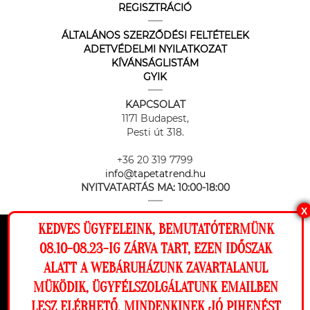
REGISZTRÁCIÓ
ÁLTALÁNOS SZERZŐDÉSI FELTÉTELEK
ADETVÉDELMI NYILATKOZAT
KÍVÁNSÁGLISTÁM
GYIK
KAPCSOLAT
1171 Budapest,
Pesti út 318.
+36 20 319 7799
info@tapetatrend.hu
NYITVATARTÁS MA:
10:00-18:00
X
KEDVES ÜGYFELEINK, BEMUTATÓTERMÜNK
Ez a weboldal cookie-kat használ, hogy a
08.10-08.23-IG ZÁRVA TART, EZEN IDŐSZAK
lehető legjobb élményt nyújtsa honlapunkon.
ALATT A WEBÁRUHÁZUNK ZAVARTALANUL
Az online fizetést a Barion Payment Zrt. biztosítja, MNB engedély
Beállítások
MÜKÖDIK, ÜGYFÉLSZOLGÁLATUNK EMAILBEN
száma: H-EN-I-1064/2013
LESZ ELÉRHETŐ. MINDENKINEK JÓ PIHENÉST