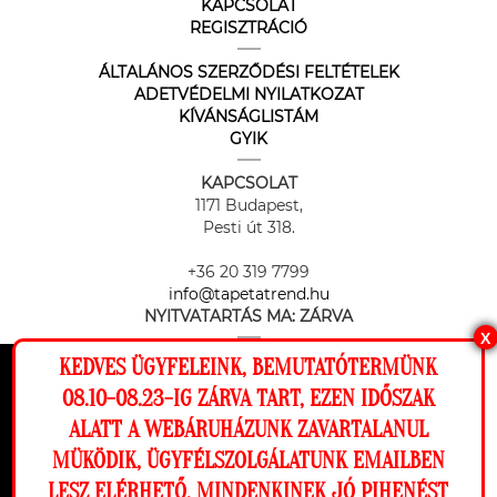
KAPCSOLAT
REGISZTRÁCIÓ
ÁLTALÁNOS SZERZŐDÉSI FELTÉTELEK
ADETVÉDELMI NYILATKOZAT
KÍVÁNSÁGLISTÁM
GYIK
KAPCSOLAT
1171 Budapest,
Pesti út 318.
+36 20 319 7799
info@tapetatrend.hu
NYITVATARTÁS MA:
ZÁRVA
X
KEDVES ÜGYFELEINK, BEMUTATÓTERMÜNK
Ez a weboldal cookie-kat használ, hogy a
08.10-08.23-IG ZÁRVA TART, EZEN IDŐSZAK
lehető legjobb élményt nyújtsa honlapunkon.
ALATT A WEBÁRUHÁZUNK ZAVARTALANUL
Beállítások
MÜKÖDIK, ÜGYFÉLSZOLGÁLATUNK EMAILBEN
Az online fizetést a Barion Payment Zrt. biztosítja, MNB engedély
száma: H-EN-I-1064/2013
LESZ ELÉRHETŐ. MINDENKINEK JÓ PIHENÉST