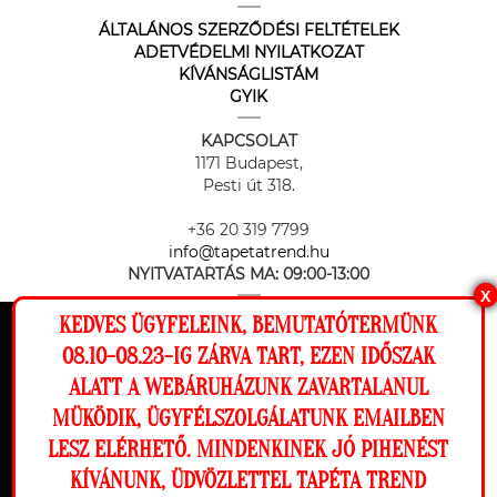
ÁLTALÁNOS SZERZŐDÉSI FELTÉTELEK
ADETVÉDELMI NYILATKOZAT
KÍVÁNSÁGLISTÁM
GYIK
KAPCSOLAT
1171 Budapest,
Pesti út 318.
+36 20 319 7799
info@tapetatrend.hu
NYITVATARTÁS MA:
09:00-13:00
X
KEDVES ÜGYFELEINK, BEMUTATÓTERMÜNK
Ez a weboldal cookie-kat használ, hogy a
08.10-08.23-IG ZÁRVA TART, EZEN IDŐSZAK
lehető legjobb élményt nyújtsa honlapunkon.
ALATT A WEBÁRUHÁZUNK ZAVARTALANUL
Beállítások
MÜKÖDIK, ÜGYFÉLSZOLGÁLATUNK EMAILBEN
Az online fizetést a Barion Payment Zrt. biztosítja, MNB engedély
száma: H-EN-I-1064/2013
LESZ ELÉRHETŐ. MINDENKINEK JÓ PIHENÉST
Elutasítom
Engedélyezem
KÍVÁNUNK, ÜDVÖZLETTEL TAPÉTA TREND