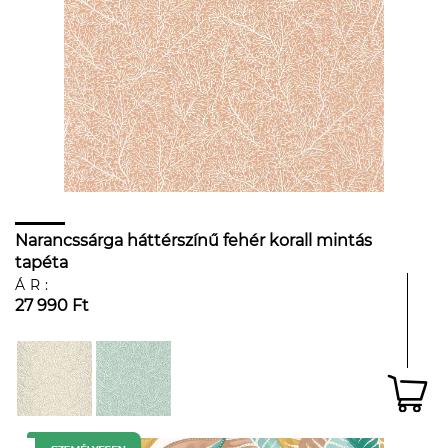
Narancssárga háttérszínű fehér korall mintás
tapéta
ÁR:
27 990 Ft