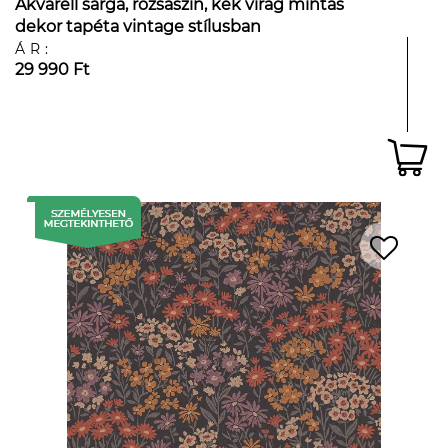
Akvarell sárga, rózsaszín, kék virág mintás
dekor tapéta vintage stílusban
ÁR:
29 990 Ft