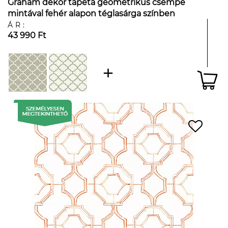
Graham dekor tapéta geometrikus csempe
mintával fehér alapon téglasárga színben
ÁR:
43 990 Ft