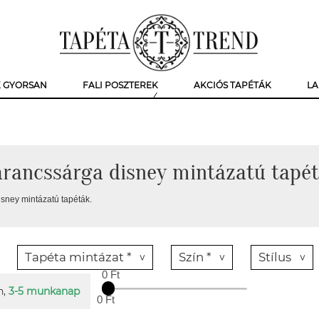
K GYORSAN
FALI POSZTEREK
AKCIÓS TAPÉTÁK
LA
rancssárga disney mintázatú tapé
sney mintázatú tapéták.
Tapéta mintázat *
Szín *
Stílus
0 Ft
n,
3-5 munkanap
0 Ft