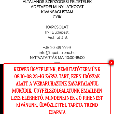
ÁLTALÁNOS SZERZŐDÉSI FELTÉTELEK
ADETVÉDELMI NYILATKOZAT
KÍVÁNSÁGLISTÁM
GYIK
KAPCSOLAT
1171 Budapest,
Pesti út 318.
+36 20 319 7799
info@tapetatrend.hu
NYITVATARTÁS MA:
10:00-18:00
X
KEDVES ÜGYFELEINK, BEMUTATÓTERMÜNK
Ez a weboldal cookie-kat használ, hogy a
08.10-08.23-IG ZÁRVA TART, EZEN IDŐSZAK
lehető legjobb élményt nyújtsa honlapunkon.
ALATT A WEBÁRUHÁZUNK ZAVARTALANUL
Beállítások
MÜKÖDIK, ÜGYFÉLSZOLGÁLATUNK EMAILBEN
Az online fizetést a Barion Payment Zrt. biztosítja, MNB engedély
száma: H-EN-I-1064/2013
LESZ ELÉRHETŐ. MINDENKINEK JÓ PIHENÉST
Elutasítom
Engedélyezem
KÍVÁNUNK, ÜDVÖZLETTEL TAPÉTA TREND
CSAPATA
Megnézem a falamon
Copyright © 2026 Tapéta Trend. Minden jog fenntartva. Tapéta trend Bt.