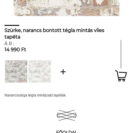
Szürke, narancs bontott tégla mintás vlies
tapéta
ÁR:
14 990 Ft
Narancssárga tégla mintázatú tapéták.
FŐOLDAL