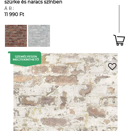
szürke és naracs színben
ÁR:
11 990 Ft