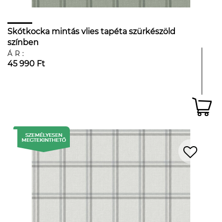
Skótkocka mintás vlies tapéta szürkészöld
színben
ÁR:
45 990 Ft