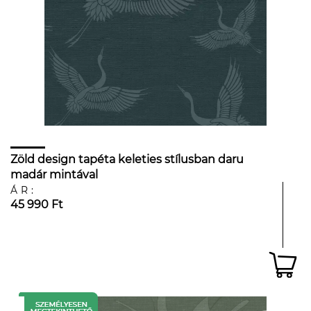
Zöld design tapéta keleties stílusban daru
madár mintával
ÁR:
45 990 Ft