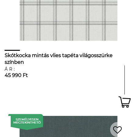
Skótkocka mintás vlies tapéta világosszürke
színben
ÁR:
45 990 Ft