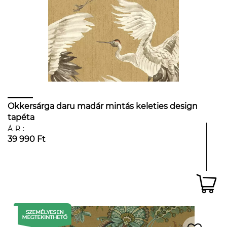
Okkersárga daru madár mintás keleties design
tapéta
ÁR:
39 990 Ft