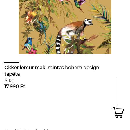
Okker lemur maki mintás bohém design
tapéta
ÁR:
17 990 Ft