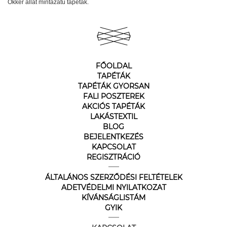
Okker állat mintázatú tapéták.
FŐOLDAL
TAPÉTÁK
TAPÉTÁK GYORSAN
FALI POSZTEREK
AKCIÓS TAPÉTÁK
LAKÁSTEXTIL
BLOG
BEJELENTKEZÉS
KAPCSOLAT
REGISZTRÁCIÓ
ÁLTALÁNOS SZERZŐDÉSI FELTÉTELEK
ADETVÉDELMI NYILATKOZAT
KÍVÁNSÁGLISTÁM
GYIK