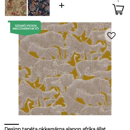
Design tapéta okkersárga alapon afrika állat