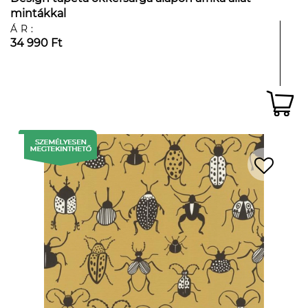
mintákkal
ÁR:
34 990 Ft