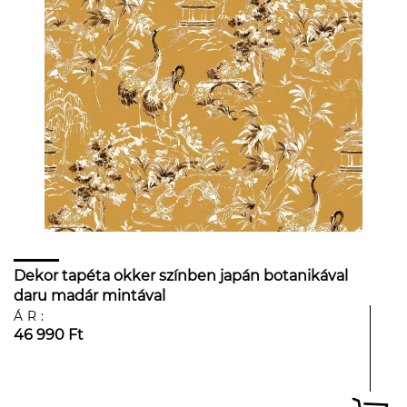
Dekor tapéta okker színben japán botanikával
daru madár mintával
ÁR:
46 990 Ft