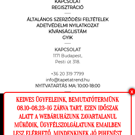
KAPCSOLAT
REGISZTRÁCIÓ
ÁLTALÁNOS SZERZŐDÉSI FELTÉTELEK
ADETVÉDELMI NYILATKOZAT
KÍVÁNSÁGLISTÁM
GYIK
KAPCSOLAT
1171 Budapest,
Pesti út 318.
+36 20 319 7799
info@tapetatrend.hu
NYITVATARTÁS MA:
10:00-18:00
X
KEDVES ÜGYFELEINK, BEMUTATÓTERMÜNK
Ez a weboldal cookie-kat használ, hogy a
08.10-08.23-IG ZÁRVA TART, EZEN IDŐSZAK
lehető legjobb élményt nyújtsa honlapunkon.
ALATT A WEBÁRUHÁZUNK ZAVARTALANUL
Beállítások
MÜKÖDIK, ÜGYFÉLSZOLGÁLATUNK EMAILBEN
Az online fizetést a Barion Payment Zrt. biztosítja, MNB engedély
száma: H-EN-I-1064/2013
LESZ ELÉRHETŐ. MINDENKINEK JÓ PIHENÉST