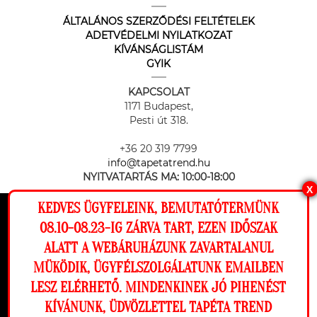
ÁLTALÁNOS SZERZŐDÉSI FELTÉTELEK
ADETVÉDELMI NYILATKOZAT
KÍVÁNSÁGLISTÁM
GYIK
KAPCSOLAT
1171 Budapest,
Pesti út 318.
+36 20 319 7799
info@tapetatrend.hu
NYITVATARTÁS MA:
10:00-18:00
X
KEDVES ÜGYFELEINK, BEMUTATÓTERMÜNK
Ez a weboldal cookie-kat használ, hogy a
08.10-08.23-IG ZÁRVA TART, EZEN IDŐSZAK
lehető legjobb élményt nyújtsa honlapunkon.
ALATT A WEBÁRUHÁZUNK ZAVARTALANUL
Beállítások
MÜKÖDIK, ÜGYFÉLSZOLGÁLATUNK EMAILBEN
Az online fizetést a Barion Payment Zrt. biztosítja, MNB engedély
száma: H-EN-I-1064/2013
LESZ ELÉRHETŐ. MINDENKINEK JÓ PIHENÉST
Elutasítom
Engedélyezem
KÍVÁNUNK, ÜDVÖZLETTEL TAPÉTA TREND