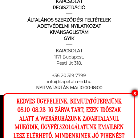
KAPCSOLAT
REGISZTRÁCIÓ
ÁLTALÁNOS SZERZŐDÉSI FELTÉTELEK
ADETVÉDELMI NYILATKOZAT
KÍVÁNSÁGLISTÁM
GYIK
KAPCSOLAT
1171 Budapest,
Pesti út 318.
+36 20 319 7799
info@tapetatrend.hu
NYITVATARTÁS MA:
10:00-18:00
X
KEDVES ÜGYFELEINK, BEMUTATÓTERMÜNK
Ez a weboldal cookie-kat használ, hogy a
08.10-08.23-IG ZÁRVA TART, EZEN IDŐSZAK
lehető legjobb élményt nyújtsa honlapunkon.
ALATT A WEBÁRUHÁZUNK ZAVARTALANUL
Beállítások
MÜKÖDIK, ÜGYFÉLSZOLGÁLATUNK EMAILBEN
Az online fizetést a Barion Payment Zrt. biztosítja, MNB engedély
száma: H-EN-I-1064/2013
LESZ ELÉRHETŐ. MINDENKINEK JÓ PIHENÉST