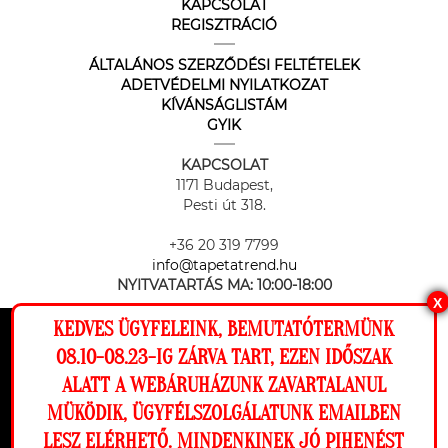
KAPCSOLAT
REGISZTRÁCIÓ
ÁLTALÁNOS SZERZŐDÉSI FELTÉTELEK
ADETVÉDELMI NYILATKOZAT
KÍVÁNSÁGLISTÁM
GYIK
KAPCSOLAT
1171 Budapest,
Pesti út 318.
+36 20 319 7799
info@tapetatrend.hu
NYITVATARTÁS MA:
10:00-18:00
X
KEDVES ÜGYFELEINK, BEMUTATÓTERMÜNK
Ez a weboldal cookie-kat használ, hogy a
08.10-08.23-IG ZÁRVA TART, EZEN IDŐSZAK
lehető legjobb élményt nyújtsa honlapunkon.
ALATT A WEBÁRUHÁZUNK ZAVARTALANUL
Beállítások
MÜKÖDIK, ÜGYFÉLSZOLGÁLATUNK EMAILBEN
Az online fizetést a Barion Payment Zrt. biztosítja, MNB engedély
száma: H-EN-I-1064/2013
LESZ ELÉRHETŐ. MINDENKINEK JÓ PIHENÉST