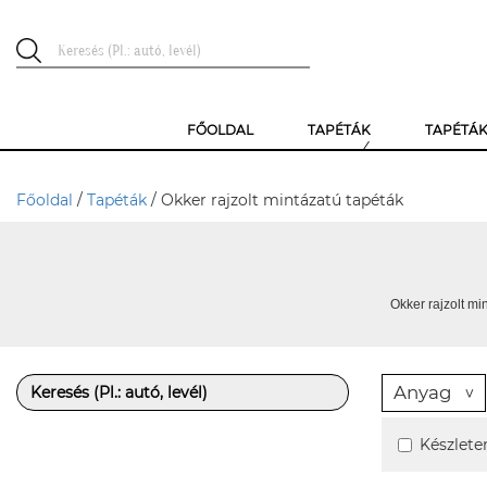
FŐOLDAL
TAPÉTÁK
TAPÉTÁ
Főoldal
/
Tapéták
/ Okker rajzolt mintázatú tapéták
Okker rajzolt mi
Anyag
Készlete