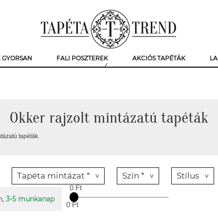
K GYORSAN
FALI POSZTEREK
AKCIÓS TAPÉTÁK
LA
Okker rajzolt mintázatú tapéták
ntázatú tapéták.
Tapéta mintázat *
Szín *
Stílus
0 Ft
n,
3-5 munkanap
0 Ft