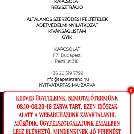
KAPCSOLAT
REGISZTRÁCIÓ
ÁLTALÁNOS SZERZŐDÉSI FELTÉTELEK
ADETVÉDELMI NYILATKOZAT
KÍVÁNSÁGLISTÁM
GYIK
KAPCSOLAT
1171 Budapest,
Pesti út 318.
+36 20 319 7799
info@tapetatrend.hu
NYITVATARTÁS MA:
ZÁRVA
X
KEDVES ÜGYFELEINK, BEMUTATÓTERMÜNK
Ez a weboldal cookie-kat használ, hogy a
08.10-08.23-IG ZÁRVA TART, EZEN IDŐSZAK
lehető legjobb élményt nyújtsa honlapunkon.
ALATT A WEBÁRUHÁZUNK ZAVARTALANUL
Beállítások
MÜKÖDIK, ÜGYFÉLSZOLGÁLATUNK EMAILBEN
Az online fizetést a Barion Payment Zrt. biztosítja, MNB engedély
száma: H-EN-I-1064/2013
LESZ ELÉRHETŐ. MINDENKINEK JÓ PIHENÉST