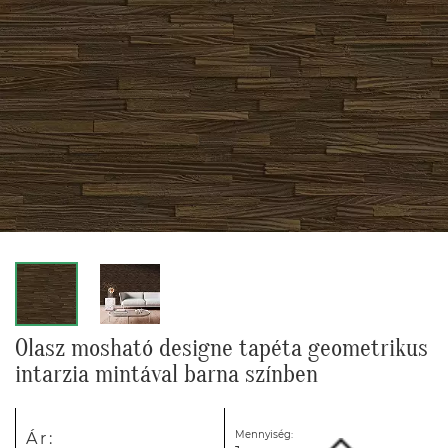
Olasz mosható designe tapéta geometrikus
intarzia mintával barna színben
Mennyiség:
Ár: