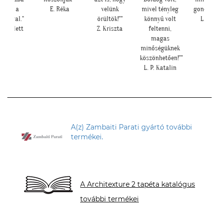
a
E. Réka
velünk
mivel tényleg
gondoltam!"
l."
örültök!""
könnyű volt
L. Ilona
ett
Z. Kriszta
feltenni,
magas
minőségüknek
köszönhetően!""
L. P. Katalin
A(z) Zambaiti Parati gyártó további
termékei.
A Architexture 2 tapéta katalógus
további termékei