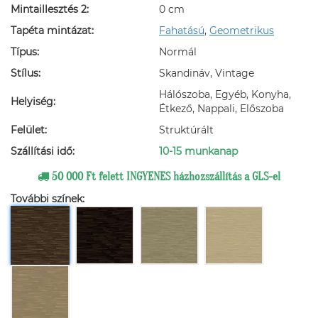
Mintaillesztés 2:
0 cm
Tapéta mintázat:
Fahatású
,
Geometrikus
Típus:
Normál
Stílus:
Skandináv, Vintage
Hálószoba, Egyéb, Konyha,
Helyiség:
Étkező, Nappali, Előszoba
Felület:
Struktúrált
Szállítási idő:
10-15 munkanap
50 000 Ft felett INGYENES házhozszállítás a GLS-el
További színek: