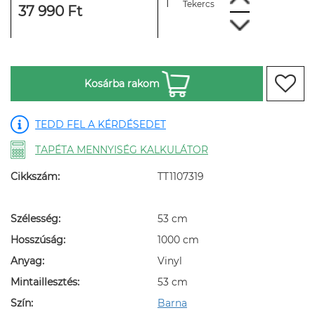
Tekercs
37 990 Ft
Kosárba rakom
TEDD FEL A KÉRDÉSEDET
TAPÉTA MENNYISÉG KALKULÁTOR
Cikkszám:
TT1107319
Szélesség:
53 cm
Hosszúság:
1000 cm
Anyag:
Vinyl
Mintaillesztés:
53 cm
Szín:
Barna