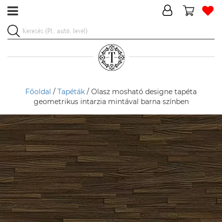
Főoldal
/
Tapéták
/ Olasz mosható designe tapéta
geometrikus intarzia mintával barna színben