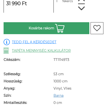
Tekercs
31 990 Ft
Kosárba rakom
TEDD FEL A KÉRDÉSEDET
TAPÉTA MENNYISÉG KALKULÁTOR
Cikkszám:
TT1114973
Szélesség:
53 cm
Hosszúság:
1000 cm
Anyag:
Vinyl, Vlies
Szín:
Barna
Mintaillesztés:
0 cm