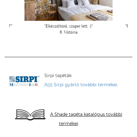
okról!""
"Elkészültünk, szuper lett. :)"
"Felke
R. Viktória
Sirpi tapéták
A(z) Sirpi gyártó további termékei.
A Shade tapéta katalógus további
termékei