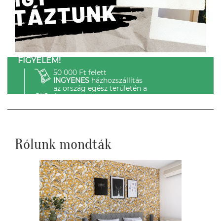
FIGYELEM!
50 000 Ft felett
INGYENES
házhozszállítás
az ország egész területén a
GLS-el.
Rólunk mondták