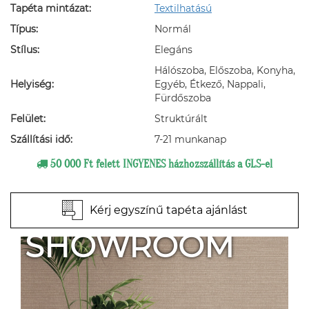
Tapéta mintázat:
Textilhatású
Típus:
Normál
Stílus:
Elegáns
Hálószoba, Előszoba, Konyha,
Helyiség:
Egyéb, Étkező, Nappali,
Fürdőszoba
Felület:
Struktúrált
Szállítási idő:
7-21 munkanap
50 000 Ft felett INGYENES házhozszállítás a GLS-el
Kérj egyszínű tapéta ajánlást
SHOWROOM