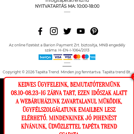
info@tapetatrend.hu
NYITVATARTÁS MA:
10:00-18:00
Az online fizetést a Barion Payment Zrt. biztosítja, MNB engedély
száma: H-EN-I-1064/2013
Copyright © 2026 Tapéta Trend. Minden jog fenntartva. Tapéta trend Bt.
KEDVES ÜGYFELEINK, BEMUTATÓTERMÜNK
Ez a weboldal cookie-kat használ, hogy a
08.10-08.23-IG ZÁRVA TART, EZEN IDŐSZAK ALATT
lehető legjobb élményt nyújtsa honlapunkon.
A WEBÁRUHÁZUNK ZAVARTALANUL MÜKÖDIK,
Beállítások
ÜGYFÉLSZOLGÁLATUNK EMAILBEN LESZ
ELÉRHETŐ. MINDENKINEK JÓ PIHENÉST
Elutasítom
Engedélyezem
KÍVÁNUNK, ÜDVÖZLETTEL TAPÉTA TREND