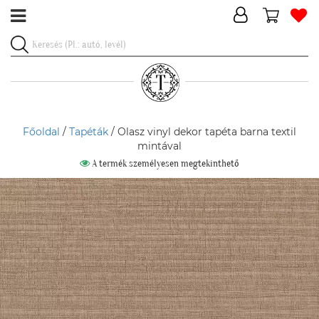
Főoldal
/
Tapéták
/ Olasz vinyl dekor tapéta barna textil
mintával
A termék személyesen megtekinthető