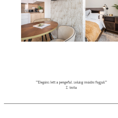
"
""Elkészült a kép, gondoltam, hátha :)""
H. Sára