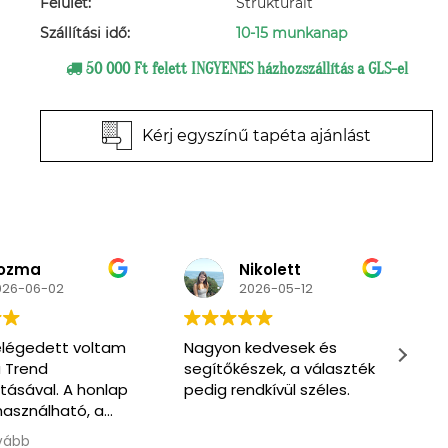
Felület:
Struktúrált
Szállítási idő:
10-15 munkanap
50 000 Ft felett INGYENES házhozszállítás a GLS-el
Kérj egyszínű tapéta ajánlást
ikolett
Primpa
026-05-12
2026-03-07
edvesek és
Very nice and friendly
M
zek, a választék
service. Enthusiastic to
s
dkívül széles.
help us find what we
s
need. One of the men
also spoke English.
Olvass tovább