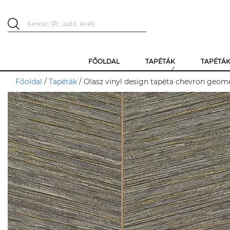
FŐOLDAL
TAPÉTÁK
TAPÉTÁ
Főoldal
/
Tapéták
/ Olasz vinyl design tapéta chevron geom