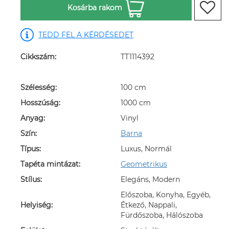
Kosárba rakom
TEDD FEL A KÉRDÉSEDET
Cikkszám:
TT1114392
Szélesség:
100 cm
Hosszúság:
1000 cm
Anyag:
Vinyl
Szín:
Barna
Típus:
Luxus, Normál
Tapéta mintázat:
Geometrikus
Stílus:
Elegáns, Modern
Előszoba, Konyha, Egyéb,
Helyiség:
Étkező, Nappali,
Fürdőszoba, Hálószoba