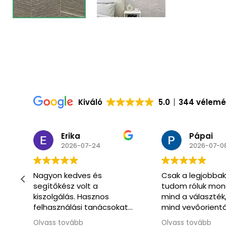
Kiváló
5.0
344 vélem
Pápai
Csaba
2026-07-08
2026-07-0
Csak a legjobbakat
Már másodszor
tudom róluk mondani
vásároltunk itt.
mind a választék,
Óriási választék 
t
mind vevőorientáltság
hozzáértő segít
téren.
kiszolgálás.
Olvass tovább
Olvass tovább