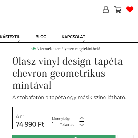
KÁSTEXTIL
BLOG
KAPCSOLAT
A termék személyesen megtekinthető
Olasz vinyl design tapéta
chevron geometrikus
mintával
A szobafotón a tapéta egy másik színe látható.
Ár:
Mennyiség:
74 990 Ft
Tekercs