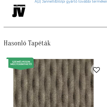
A(z) Jannelli&Volpi gyártó további termékei
Hasonló Tapéták