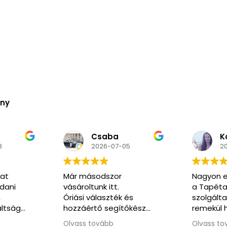
ény
Kozma
N
5
2026-06-02
2
Nagyon elégedett voltam
Nagyon k
a Tapéta Trend
segítőkés
és
szolgáltatásával. A honlap
pedig ren
őkész
remekül használható, a
kommunikáció végig
Olvass tovább