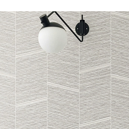
korrekt és segítőkész volt.
Amikor időnyomásba
kerültünk, rugalmasan
ajánlottak alternatív
megoldást, ami nagy
segítség volt. Jó szívvel
ajánlom a csapatot.