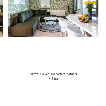
"Meseszép lett a tapéta! Köszönöm a sok segítséget"
T. Mariann