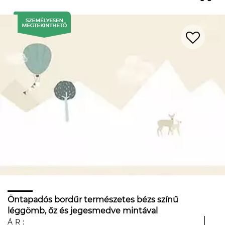
Öntapadós bordűr természetes bézs színű
léggömb, őz és jegesmedve mintával
ÁR: