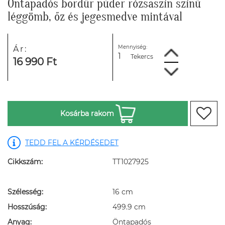
Öntapadós bordűr púder rózsaszín színű
léggömb, őz és jegesmedve mintával
Mennyiség:
Ár:
Tekercs
16 990 Ft
Kosárba rakom
TEDD FEL A KÉRDÉSEDET
Cikkszám:
TT1027925
Szélesség:
16 cm
Hosszúság:
499.9 cm
Anyag:
Öntapadós