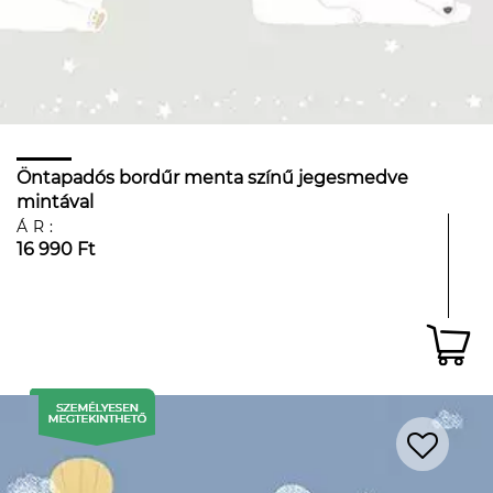
Öntapadós bordűr menta színű jegesmedve
mintával
ÁR:
16 990 Ft