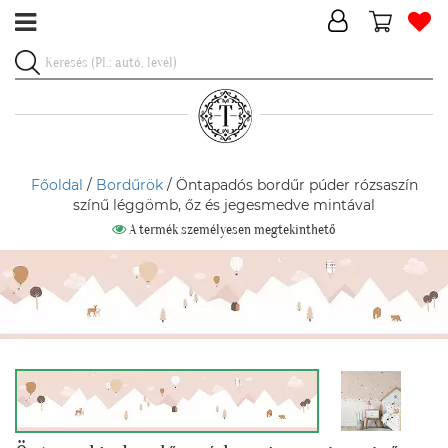
Főoldal
/
Bordűrök
/ Öntapadós bordűr púder rózsaszín
színű léggömb, őz és jegesmedve mintával
A termék személyesen megtekinthető