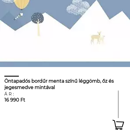
Öntapadós bordűr menta színű léggömb, őz és
jegesmedve mintával
ÁR:
16 990 Ft