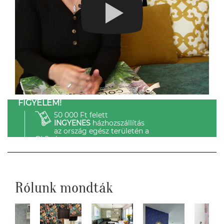
FIGYELEM!
50 000 Ft felett
INGYENES
házhozszállítás
az ország egész területén a
GLS-el.
Rólunk mondták