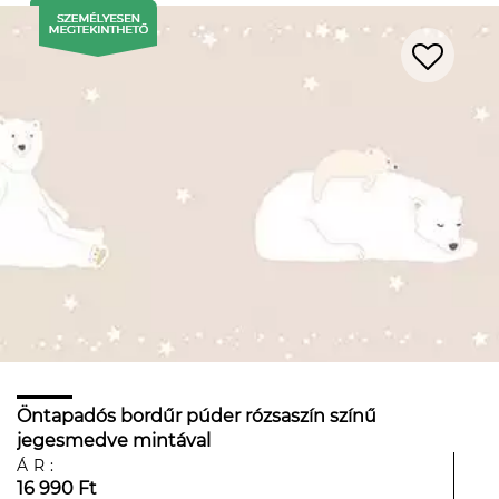
Öntapadós bordűr púder rózsaszín színű
jegesmedve mintával
ÁR:
16 990 Ft