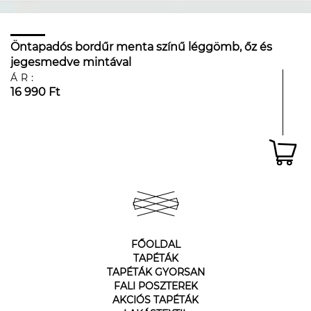
Öntapadós bordűr menta színű léggömb, őz és
jegesmedve mintával
ÁR:
16 990 Ft
FŐOLDAL
TAPÉTÁK
TAPÉTÁK GYORSAN
FALI POSZTEREK
AKCIÓS TAPÉTÁK