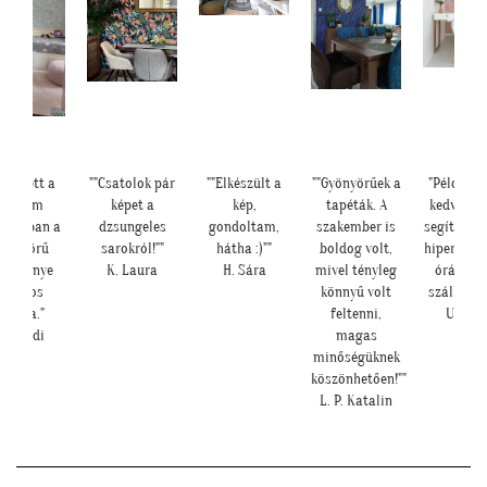
lyen lett a
""Csatolok pár
""Elkészült a
""Gyönyörűek a
"Példa ér
lányom
képet a
kép,
tapéták. A
kedvessé
bájában a
dzsungeles
gondoltam,
szakember is
segítőkész
yönyörű
sarokról!""
hátha :)""
boldog volt,
hiperszup
seresznye
K. Laura
H. Sára
mivel tényleg
órán bel
virágos
könnyű volt
szállításs
tapéta."
feltenni,
U. Leil
Cs. Andi
magas
minőségüknek
köszönhetően!""
L. P. Katalin