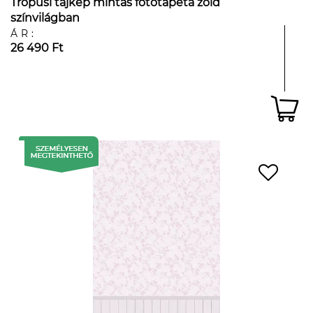
Trópusi tájkép mintás fotótapéta zöld
színvilágban
ÁR:
26 490 Ft