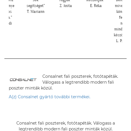
seresznye
segítséget"
Z. Anita
E. Réka
mivel tén
virágos
T. Mariann
könnyű v
tapéta."
feltenn
Cs. Andi
maga
minőségü
köszönhető
L. P. Kat
Consalnet fali poszterek, fotótapéták.
Válogass a legtrendibb modern fali
poszter minták közül.
A(z) Consalnet gyártó további termékei.
Consalnet fali poszterek, fotótapéták. Válogass a
legtrendibb modern fali poszter minták közül.