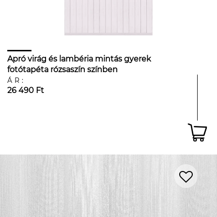
Apró virág és lambéria mintás gyerek
fotótapéta rózsaszín színben
ÁR:
26 490 Ft