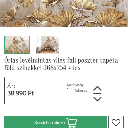
Óriás levélmintás vlies fali poszter tapéta
föld színekkel 368x254 vlies
Mennyiség:
Ár:
Tekercs
38 990 Ft
Kosárba rakom