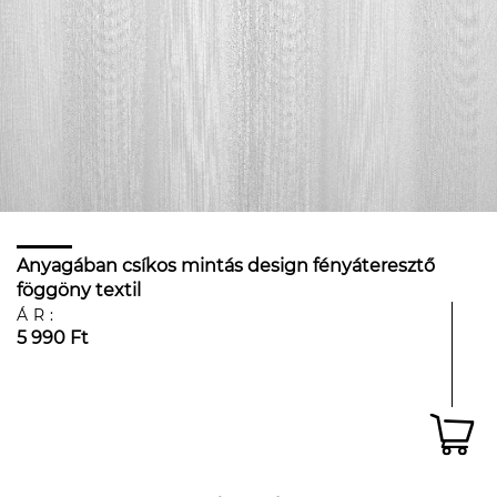
Anyagában csíkos mintás design fényáteresztő
föggöny textil
ÁR:
5 990 Ft