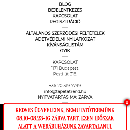
BLOG
BEJELENTKEZÉS
KAPCSOLAT
REGISZTRÁCIÓ
ÁLTALÁNOS SZERZŐDÉSI FELTÉTELEK
ADETVÉDELMI NYILATKOZAT
KÍVÁNSÁGLISTÁM
GYIK
KAPCSOLAT
1171 Budapest,
Pesti út 318.
+36 20 319 7799
info@tapetatrend.hu
NYITVATARTÁS MA:
ZÁRVA
X
KEDVES ÜGYFELEINK, BEMUTATÓTERMÜNK
Ez a weboldal cookie-kat használ, hogy a
08.10-08.23-IG ZÁRVA TART, EZEN IDŐSZAK
lehető legjobb élményt nyújtsa honlapunkon.
ALATT A WEBÁRUHÁZUNK ZAVARTALANUL